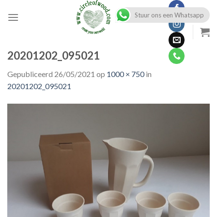
Skip
Stuur ons een Whatsapp
to
content
20201202_095021
Gepubliceerd
26/05/2021
op
1000 × 750
in
20201202_095021