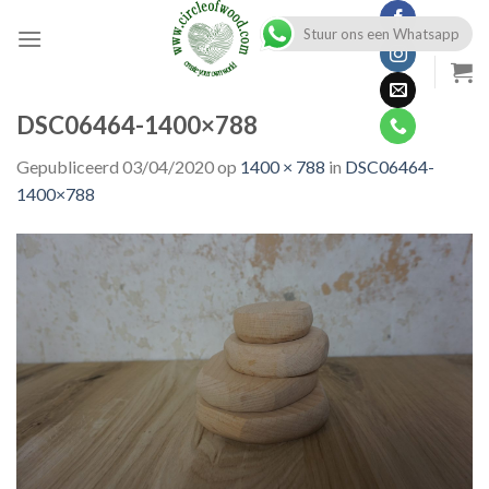
Skip
Stuur ons een Whatsapp
to
content
DSC06464-1400×788
Gepubliceerd
03/04/2020
op
1400 × 788
in
DSC06464-
1400×788