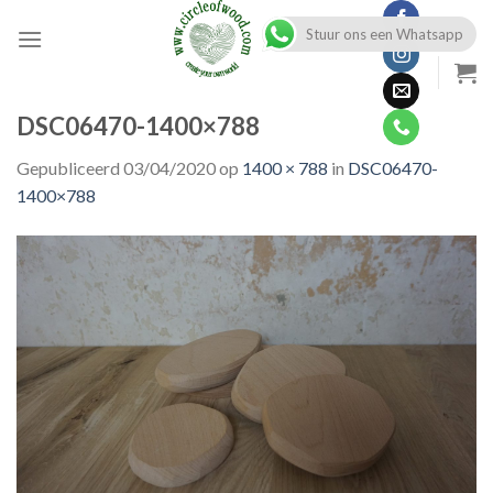
Skip
Stuur ons een Whatsapp
to
content
DSC06470-1400×788
Gepubliceerd
03/04/2020
op
1400 × 788
in
DSC06470-
1400×788