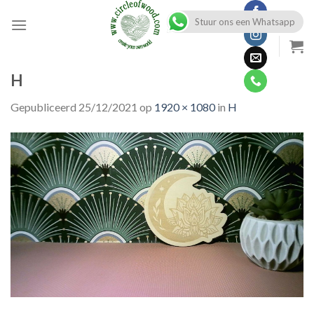
Skip
Stuur ons een Whatsapp
to
content
H
Gepubliceerd
25/12/2021
op
1920 × 1080
in
H