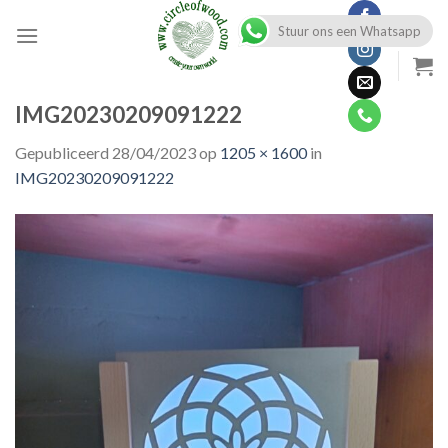
Skip
Stuur ons een Whatsapp
to
content
IMG20230209091222
Gepubliceerd
28/04/2023
op
1205 × 1600
in
IMG20230209091222