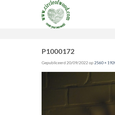
Skip
to
content
P1000172
Gepubliceerd
20/09/2022
op
2560 × 192