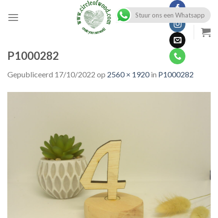
Skip
Stuur ons een Whatsapp
to
content
P1000282
Gepubliceerd
17/10/2022
op
2560 × 1920
in
P1000282