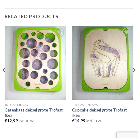
RELATED PRODUCTS
Toevoegen
Toevoegen
aan
aan
verlanglijst
verlanglijst
TROFAST INLAYS
TROFAST INLAYS
Gatenkaas deksel grote Trofast
Cupcake deksel grote Trofast
Ikea
Ikea
€
12,99
€
14,99
incl. BTW
incl. BTW