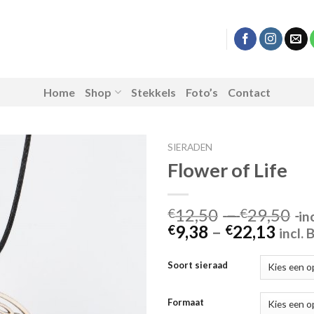
Home
Shop
Stekkels
Foto’s
Contact
SIERADEN
Flower of Life
Toevoegen
Pr
12,50
–
29,50
€
€
in
aan
Price
ra
9,38
–
22,13
€
€
incl.
verlanglijst
rang
€1
€9,3
th
Soort sieraad
thro
€2
€22,
Formaat