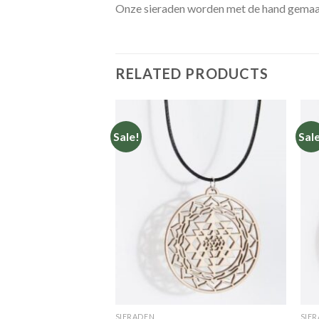
Onze sieraden worden met de hand gemaak
RELATED PRODUCTS
Sale!
Sal
Toevoegen
Toevoegen
aan
aan
verlanglijst
verlanglijst
SIERADEN
SIE