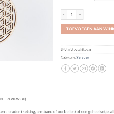
Flower of Life quantity
TOEVOEGEN AAN WIN
SKU:
niet beschikbaar
Categorie:
Sieraden
ON
REVIEWS (0)
en sieraden (ketting, armband of oorbellen) of een geheel setje, al