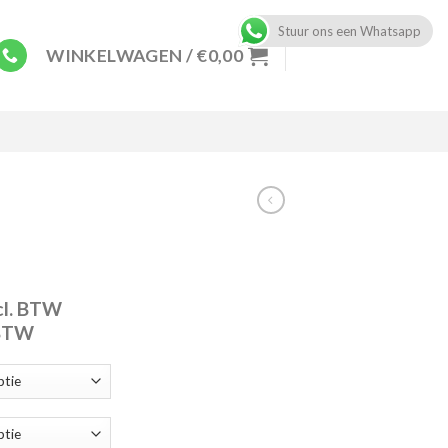
Stuur ons een Whatsapp
WINKELWAGEN /
€
0,00
ice
cl. BTW
nge:
 BTW
e:
2,50
8
rough
ugh
9,50
13