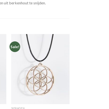
 uit berkenhout te snijden.
Sale!
en
Toevoegen
aan
jst
verlanglijst
SIERADEN