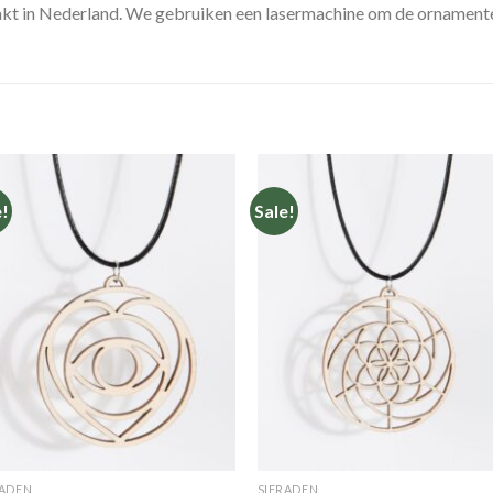
t in Nederland. We gebruiken een lasermachine om de ornamenten
e!
Sale!
Toevoegen
Toevoeg
aan
aan
verlanglijst
verlangli
RADEN
SIERADEN