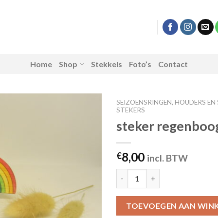
Home
Shop
Stekkels
Foto’s
Contact
SEIZOENSRINGEN, HOUDERS EN
STEKERS
steker regenboog
Toevoegen
aan
8,00
€
incl. BTW
verlanglijst
steker regenboog in kleur quan
TOEVOEGEN AAN WIN