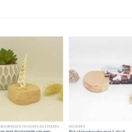
Toevoegen
Toevoeg
aan
aan
verlanglijst
verlangli
ZOENSRINGEN, HOUDERS EN STEKERS
HOUDERS
ker met doorsnede van een
flet stekerhouder met 1 gleuf