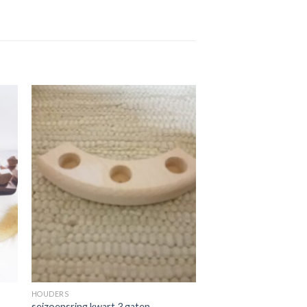
en
Toevoegen
aan
jst
verlanglijst
HOUDERS
seizoensring kwart 3 gaten